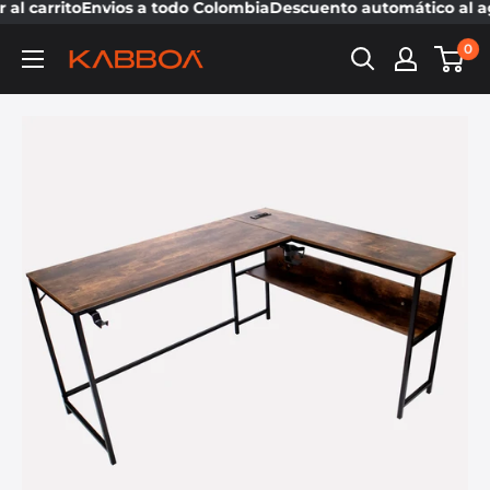
l carrito
Envios a todo Colombia
Descuento automático al agr
0