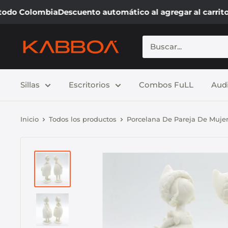
odo Colombia
Descuento automático al agregar al carrito
E
Sillas
Escritorios
Combos FuLL
Aud
Inicio
Todos los productos
Porcelana De Pareja De Mujere