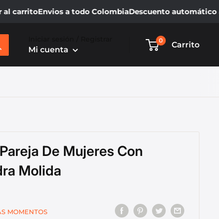
 carrito
Envios a todo Colombia
Descuento automático al a
Iniciar sesión / Registrar
0
Carrito
Mi cuenta
 Pareja De Mujeres Con
dra Molida
ÁS MOMENTOS