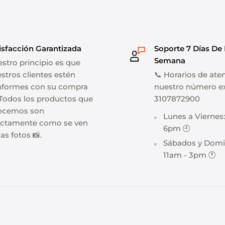
isfacción Garantizada
Soporte 7 Días De
Semana
stro principio es que
stros clientes estén
📞 Horarios de ate
formes con su compra
nuestro número ex
 Todos los productos que
3107872900
ecemos son
Lunes a Viernes
ctamente como se ven
6pm 🕘
las fotos 📸.
Sábados y Domi
11am - 3pm 🕚