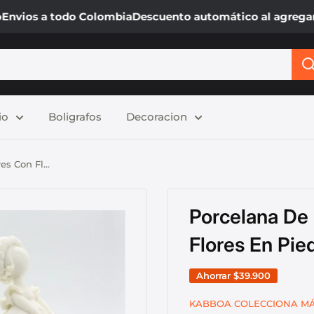
nvios a todo Colombia
Descuento automático al agregar al
io
Boligrafos
Decoracion
s Con Fl...
Porcelana De
Flores En Pie
Ahorrar
$39.900
KABBOA COLECCIONA M