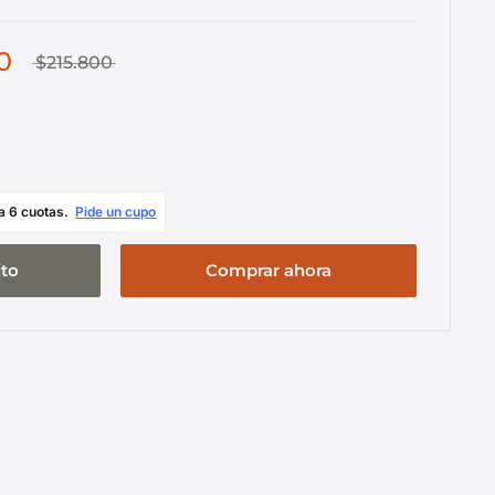
0
$215.800
ito
Comprar ahora