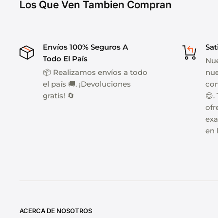
Los Que Ven Tambien Compran
Envíos 100% Seguros A
Sat
Todo El País
Nue
📦 Realizamos envíos a todo
nue
el país 🚚. ¡Devoluciones
con
gratis! 🔄
😊.
ofr
exa
en 
ACERCA DE NOSOTROS