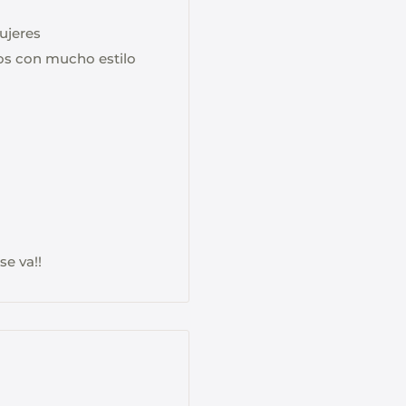
ujeres
ios con mucho estilo
e va!!