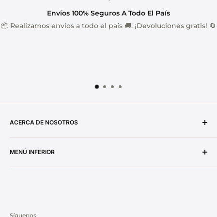
Envíos 100% Seguros A Todo El País
📦 Realizamos envíos a todo el país 🚚. ¡Devoluciones gratis! 🔄
ACERCA DE NOSOTROS
Importaciones Y Soluciones Kabboa SAS
MENÚ INFERIOR
Nit: 901823184-7
Búsqueda
Visita nuestro showroom: Calle 23 #9-31 Loc 34 P2
Formas De Pago
Garantía Y Devoluciones
Política De Privacidad Y Tratamiento De Datos.
Síguenos