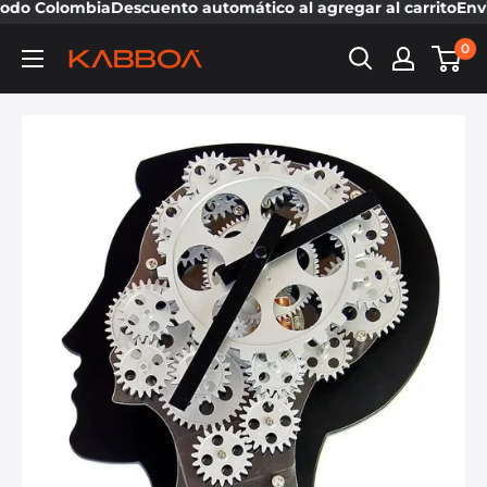
todo Colombia
Descuento automático al agregar al carrito
Envi
0